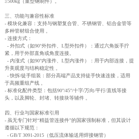
≥500kg（重型钢制件）。
三、功能与兼容性标准
- 模块化兼容：支持与钢塑复合管、不锈钢管、铝合金管等
多种管材组合使用 。
- 连接方式：
- 外扣式（如90°外扣件、L型外扣件）：通过六角扳手拧
紧，用于外部直角或角度连接。
- 内涨式（如90°内涨件、L型内涨件）：用于内部连接，提
升美观度与结构稳定性 。
- 快拆/徒手组装：部分高端产品支持徒手快速连接，适用
于高频重组产线 。
- 标准化配件类型：包括90°/45°/十字/万向/平行/直线等接
头，以及脚轮、封堵、转接块等辅件 。
四、行业与国家标准引用
- 虽无专门针对“精益管连接件”的国家强制标准，但其设计
遵循以下规范：
- GB/T 3091-2015（低压流体输送用焊接钢管）