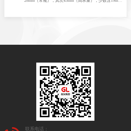
28mm（常规），其次43mm（高承重），少数含19m…
联系电话：