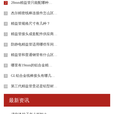
28mm精益管只能配哪种…
2
杰尔精密线棒连接件怎么区…
3
精益管规格尺寸有几种？
4
精益管接头成套配件供应商…
5
防静电精益管适用哪些车间…
6
精益管和普通钢管有什么区…
7
哪里有19mm的铝合金精…
8
GL铝合金线棒接头有哪几…
9
第三代精益管贵还是铝型材…
10
最新资讯