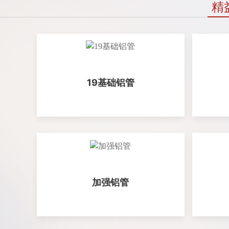
精
19基础铝管
加强铝管