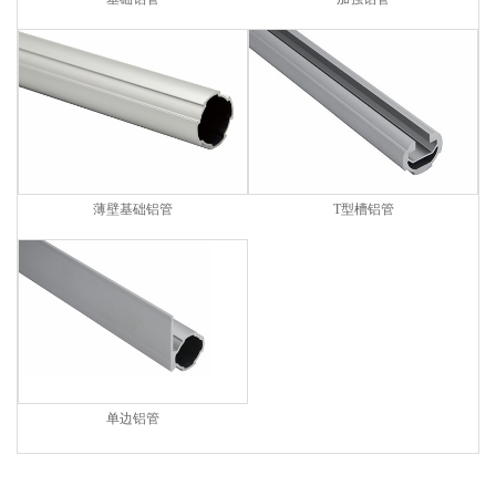
薄壁基础铝管
T型槽铝管
单边铝管